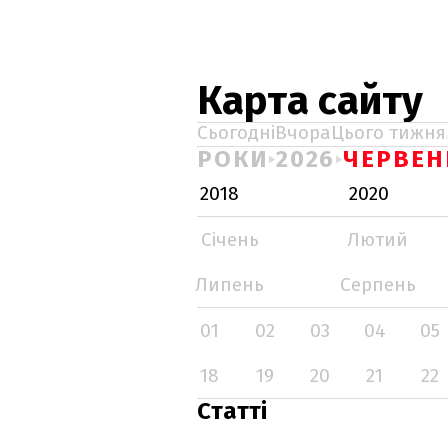
Карта сайту
Сьогодні
Вчора
Цього тижня
РОКИ
2026
ЧЕРВЕН
2018
2020
Січень
Лютий
Липень
Серпень
01
02
03
04
05
18
19
20
21
22
Статті