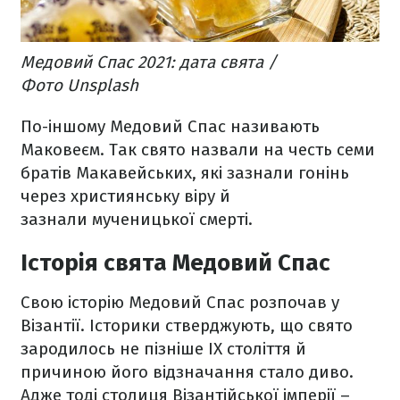
Медовий Спас 2021: дата свята /
Фото Unsplash
По-іншому Медовий Спас називають
Маковеєм. Так свято назвали на честь семи
братів Макавейських, які зазнали гонінь
через християнську віру й
зазнали мученицької смерті.
Історія свята Медовий Спас
Свою історію Медовий Спас розпочав у
Візантії. Історики стверджують, що свято
зародилось не пізніше ІХ століття й
причиною його відзначання стало диво.
Адже тоді столиця Візантійської імперії –