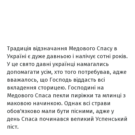
Традиція відзначання Медового Спасу в
Україні є дуже давньою і налічує сотні років.
У це свято давні українці намагались
допомагати усім, хто того потребував, адже
вважалось, що Господь віддасть всі
вкладення сторицею. Господині на
Медового Спаса пекли пиріжки та млинці з
маковою начинкою. Однак всі страви
обов'язково мали бути пісними, адже у
день Спаса починався великий Успенський
піст.