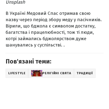
Unsplash
В Україні Медовий Спас отримав свою
назву через період збору меду у пасічників.
Вірили, що бджола є символом достатку,
багатства і працелюбності, тож ті люди,
котрі займались бджолярством дуже
шанувались у суспільстві. .
Пов'язані теми:
LIFESTYLE
РЕЛІГІЙНІ СВЯТА
ТРАДИЦІЇ