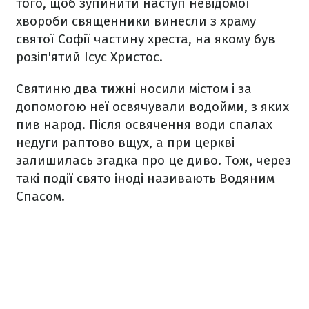
того, щоб зупинити наступ невідомої
хвороби священники винесли з храму
святої Софії частину хреста, на якому був
розіп'ятий Ісус Христос.
Святиню два тижні носили містом і за
допомогою неї освячували водойми, з яких
пив народ. Після освячення води спалах
недуги раптово вщух, а при церкві
залишилась згадка про це диво. Тож, через
такі події свято іноді називають Водяним
Спасом.