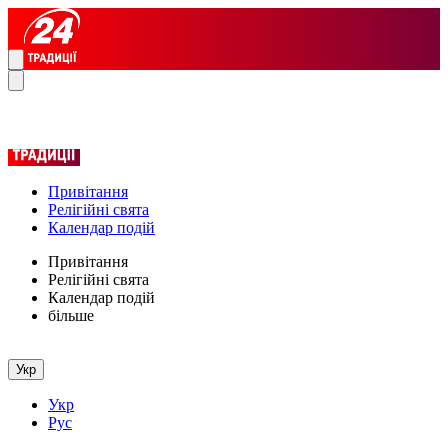
Привітання
Релігійні свята
Календар подій
Привітання
Релігійні свята
Календар подій
більше
Укр
Укр
Рус