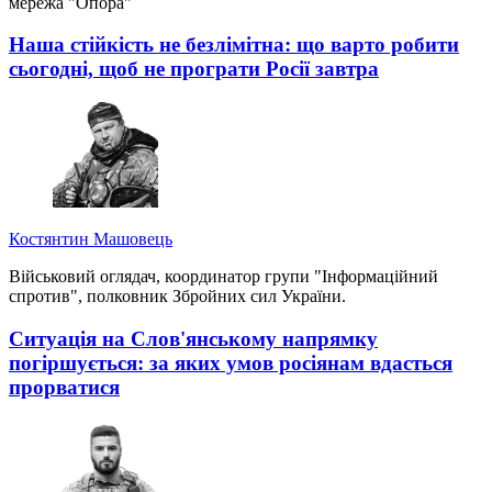
мережа "Опора"
Наша стійкість не безлімітна: що варто робити
сьогодні, щоб не програти Росії завтра
Костянтин Машовець
Військовий оглядач, координатор групи "Інформаційний
спротив", полковник Збройних сил України.
Ситуація на Слов'янському напрямку
погіршується: за яких умов росіянам вдасться
прорватися