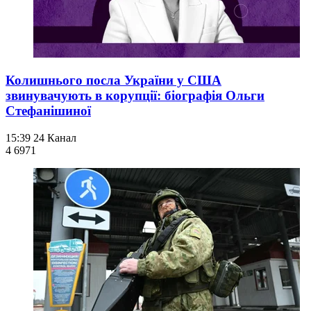
Колишнього посла України у США
звинувачують в корупції: біографія Ольги
Стефанішиної
15:39
24 Канал
4 697
1