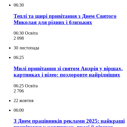
06:30
Теплі та щирі привітання з Днем Святого
Миколая для рідних і близьких
06:30
Освіта
2 098
30 листопада
06:25
Милі привітання зі святом Андрія у віршах,
картинках і відео: поздоровте найрідніших
06:25
Освіта
2 706
22 жовтня
06:00
З Днем працівників реклами 2025: найкращі