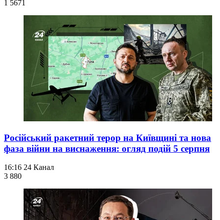
1 567
1
Російський ракетний терор на Київщині та нова
фаза війни на виснаження: огляд подій 5 серпня
16:16
24 Канал
3 880