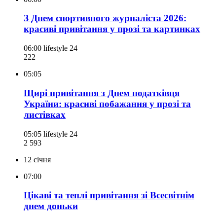
З Днем спортивного журналіста 2026:
красиві привітання у прозі та картинках
06:00
lifestyle 24
222
05:05
Щирі привітання з Днем податківця
України: красиві побажання у прозі та
листівках
05:05
lifestyle 24
2 593
12 січня
07:00
Цікаві та теплі привітання зі Всесвітнім
днем доньки