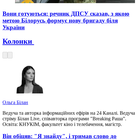
Вони готуються: речник ДПСУ сказав, з якою
метою Білорусь формує нову бригаду біля
України
Колонки
Ольга Білан
Ведуча та авторка інформаційних ефірів на 24 Каналі. Ведуча
стріму Білан Live, співавторка програми "Breaking Раша”.
Освіта: КНУКІМ, факультет кіно і телебачення, магістр.
Він обіцяв: "Я знайду", і тримав слово до