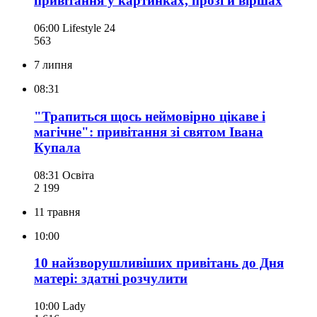
привітання у картинках, прозі й віршах
06:00
Lifestyle 24
563
7 липня
08:31
"Трапиться щось неймовірно цікаве і
магічне": привітання зі святом Івана
Купала
08:31
Освіта
2 199
11 травня
10:00
10 найзворушливіших привітань до Дня
матері: здатні розчулити
10:00
Lady