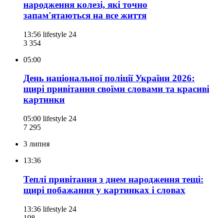
народження колезі, які точно
запам'ятаються на все життя
13:56
lifestyle 24
3 354
05:00
День національної поліції України 2026:
щирі привітання своїми словами та красиві
картинки
05:00
lifestyle 24
7 295
3 липня
13:36
Теплі привітання з днем народження тещі:
щирі побажання у картинках і словах
13:36
lifestyle 24
108