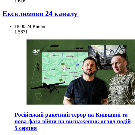
1 616
Ексклюзиви 24 каналу
18:00
24 Канал
1 567
1
Російський ракетний терор на Київщині та
нова фаза війни на виснаження: огляд подій
5 серпня