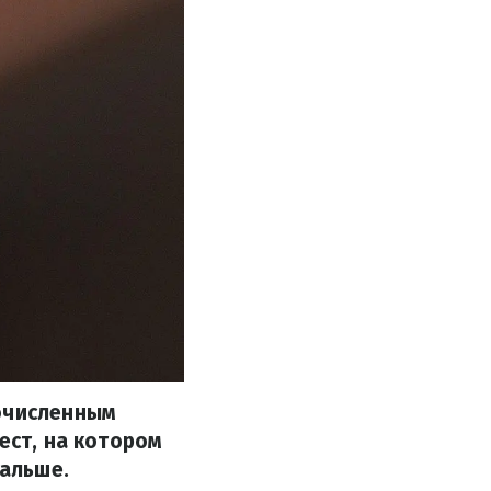
гочисленным
ест, на котором
дальше.