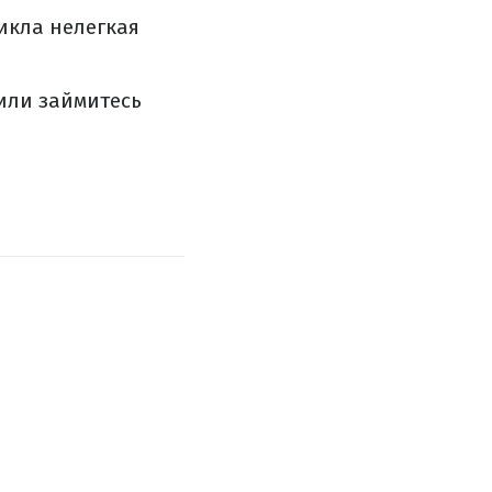
икла нелегкая
или займитесь