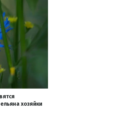
овятся
мельяна хозяйки