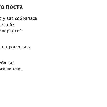
го поста
о у вас собралась
, чтобы
лихорадки"
но провести в
ебя как
га за нее.