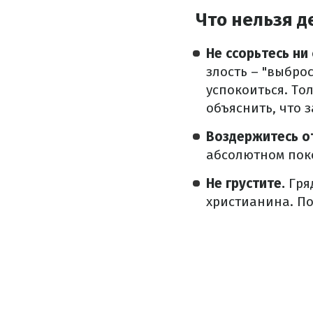
Что нельзя д
Не ссорьтесь ни 
злость – "выбро
успокоиться. То
объяснить, что з
Воздержитесь о
абсолютном поко
Не грустите.
Гряд
христианина. По