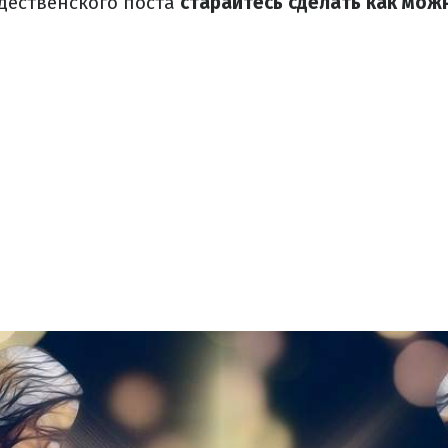
дественского поста
старайтесь сделать как мо