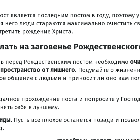
ст является последним постом в году, поэтому у
мя него люди стараются максимально очистить св
третить рождение Христа.
лать на заговенье Рождественског
нь перед Рождественским постом необходимо
очи
 пространство от лишнего.
Подумайте о жизненн
вое общение с людьми и приносит ли оно вам п
дачное прохождение поста и попросите у Господ
ять себя к лучшему.
биды.
Пусть все плохое останется позади и позво
д.