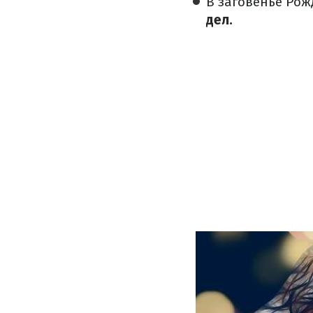
В заговенье Рож
дел.