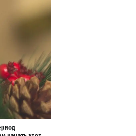
ериод
ем начать этот