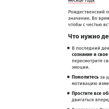
месяце года
Рождественский по
значение. Во вре
чтобы с честью вс
Что нужно де
В последний де
сознание и свое
пересмотрите с
эмоции.
Помолитесь
за у
мотивацию измен
Простите все о
двигаться впере