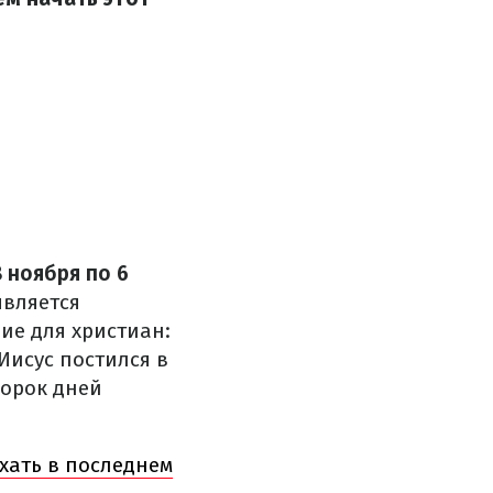
8 ноября по 6
является
ие для христиан:
Иисус постился в
сорок дней
хать в последнем