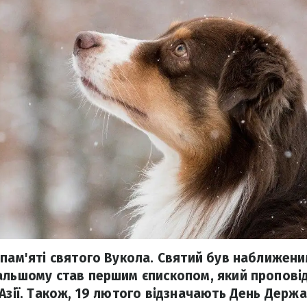
 пам'яті святого Вукола. Святий був наближени
альшому став першим єпископом, який проповід
 Азії. Також, 19 лютого відзначають День Держ