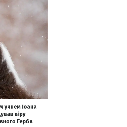
м учнем Іоана
ував віру
авного Герба