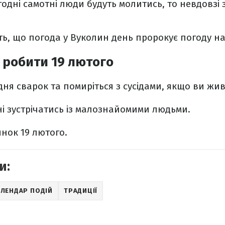
годні самотні люди будуть молитись, то невдовзі
ь, що погода у Вуколин день пророкує погоду на
 робити 19 лютого
ня сварок та помиріться з сусідами, якщо ви живе
ні зустрічатись із малознайомими людьми.
янок 19 лютого.
и:
АЛЕНДАР ПОДІЙ
ТРАДИЦІЇ