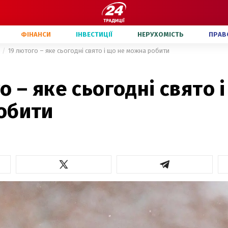
ФІНАНСИ
ІНВЕСТИЦІЇ
НЕРУХОМІСТЬ
ПРАВ
19 лютого – яке сьогодні свято і що не можна робити
о – яке сьогодні свято 
обити