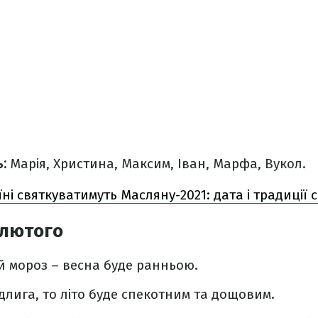
ь:
Марія, Христина, Максим, Іван, Марфа, Вукол.
ні святкуватимуть Масляну-2021: дата і традиції 
 лютого
й мороз – весна буде ранньою.
длига, то літо буде спекотним та дощовим.