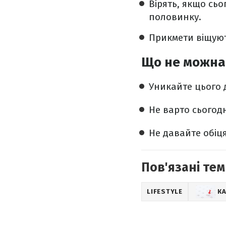
Вірять, якщо сьо
половинку.
Прикмети віщуют
Що не можна
Уникайте цього д
Не варто сьогод
Не давайте обіц
Пов'язані тем
LIFESTYLE
К