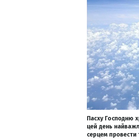
Пасху Господню х
цей день найважл
серцем провести 