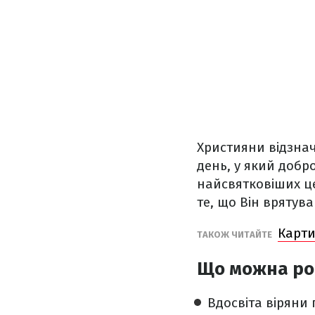
Християни відзнач
день, у який добр
найсвятковіших це
те, що Він врятував
Карти
ТАКОЖ ЧИТАЙТЕ
Що можна роб
Вдосвіта віряни