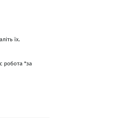
літь їх.
с робота "за