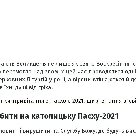
ають Великдень не лише як свято Воскресіння Ісу
о перемогло над злом. У цей час проводяться одні
рковних Літургій у році, а віряни втішаються й д
 їхні душі від гріха.
нки-привітання з Пасхою 2021: щирі вітання зі св
ити на католицьку Пасху-2021
 повинні вирушити на Службу Божу, де будуть ви