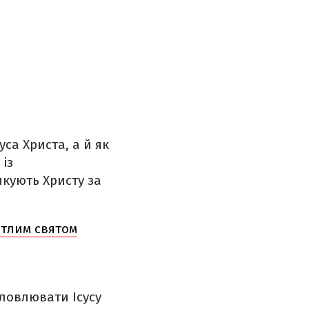
са Христа, а й як
 із
якують Христу за
ітлим святом
словлювати Ісусу