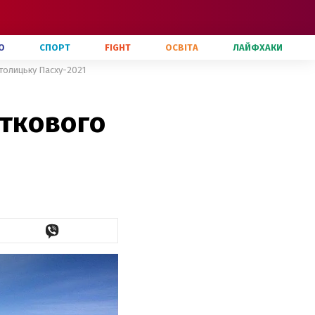
О
СПОРТ
FIGHT
ОСВІТА
ЛАЙФХАКИ
толицьку Пасху-2021
яткового