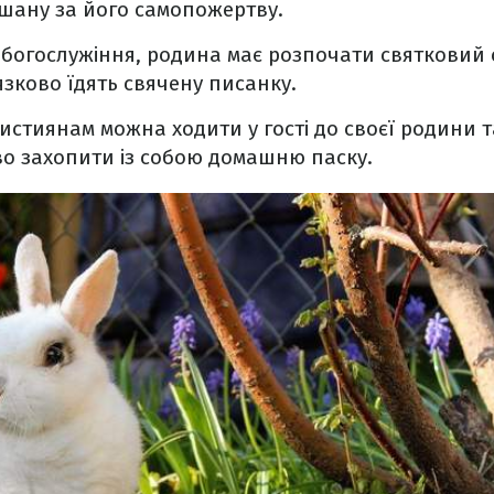
 шану за його самопожертву.
богослужіння, родина має розпочати святковий
язково їдять свячену писанку.
стиянам можна ходити у гості до своєї родини т
во захопити із собою домашню паску.