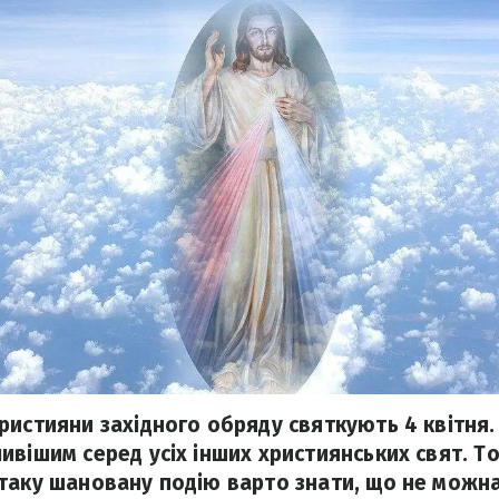
ристияни західного обряду святкують 4 квітня
ивішим серед усіх інших християнських свят. То
таку шановану подію варто знати, що не можна 