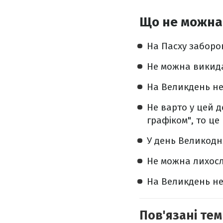
Що не можна 
На Пасху заборо
Не можна викидат
На Великдень не
Не варто у цей 
графіком", то ц
У день Великодн
Не можна лихосл
На Великдень не
Пов'язані тем