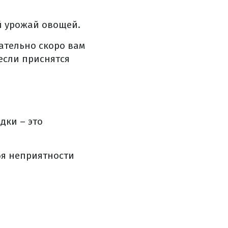
й урожай овощей.
вательно скоро вам
 если приснятся
дки – это
бя неприятности