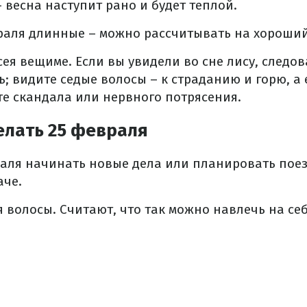
 весна наступит рано и будет теплой.
враля длинные – можно рассчитывать на хороши
сея вещиме. Если вы увидели во сне лису, следо
ь; видите седые волосы – к страданию и горю, а
е скандала или нервного потрясения.
елать 25 февраля
раля начинать новые дела или планировать поез
аче.
я волосы. Считают, что так можно навлечь на се