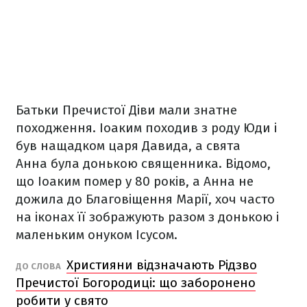
Батьки Пречистої Діви мали знатне
походження. Іоаким походив з роду Юди і
був нащадком царя Давида, а свята
Анна була донькою священника. Відомо,
що Іоаким помер у 80 років, а Анна не
дожила до Благовіщення Марії, хоч часто
на іконах її зображують разом з донькою і
маленьким онуком Ісусом.
Християни відзначають Рідзво
ДО СЛОВА
Пречистої Богородиці: що заборонено
робити у свято