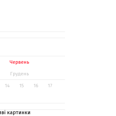
Червень
Грудень
14
15
16
17
иві картинки