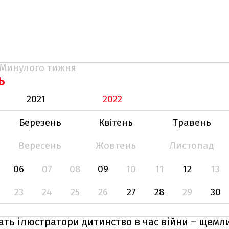
Минулого тижня
Ь
2021
2022
Березень
Квітень
Травень
Вересень
Жовтень
Листопад
06
07
08
09
10
11
12
13
23
24
25
26
27
28
29
30
чать ілюстратори дитинство в час війни – щемл