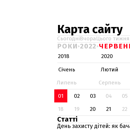
Карта сайту
Сьогодні
Вчора
Цього тижня
РОКИ
2022
ЧЕРВЕН
2018
2020
Січень
Лютий
Липень
Серпень
01
02
03
04
05
18
19
20
21
22
Статті
День захисту дітей: як ба